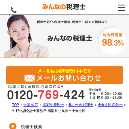
電話をする
TOP
＞
全国 対応
＞
福岡県 税理士
＞
北九州市 税理士
＞
小倉北区 税理士
＞
中野公認会計士事務所 福岡県北九州市小倉北区
税理士検索