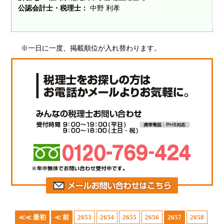
公認会計士・税理士：
中野 利孝
※一日に一度、掲載順位が入れ替わります。
≪≪ 最初
≪ 前
2653
2654
2655
2656
2657
2658