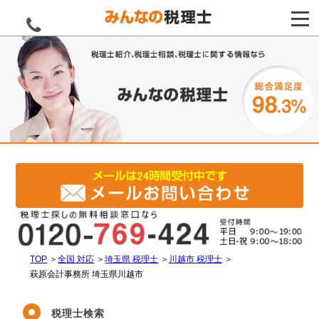
電話をする
TOP
＞
全国 対応
＞
埼玉県 税理士
＞
川越市 税理士
＞
萩原会計事務所 埼玉県川越市
税理士検索