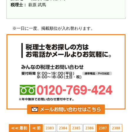
税理士：
萩原 武馬
※一日に一度、掲載順位が入れ替わります。
≪≪ 最初
≪ 前
2383
2384
2385
2386
2387
2388