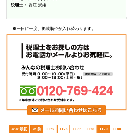
税理士：
堀江 規維
※一日に一度、掲載順位が入れ替わります。
≪≪ 最初
≪ 前
1175
1176
1177
1178
1179
1180