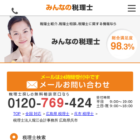
電話をする
TOP
＞
全国 対応
＞
広島県 税理士
＞
呉市 税理士
＞
税理士法人堀江会計事務所 広島県呉市
税理士検索