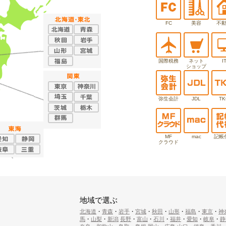
FC
美容
不
国際税務
ネット
I
ショップ
弥生会計
JDL
TK
MF
mac
記帳
クラウド
地域で選ぶ
北海道
・
青森
・
岩手
・
宮城
・
秋田
・
山形
・
福島
・
東京
・
神
馬
・
山梨
・
新潟
長野
・
富山
・
石川
・
福井
・
愛知
・
岐阜
・
静