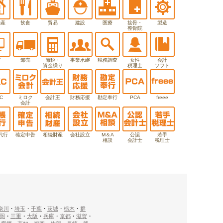
動産
飲食
貿易
建設
医療
接骨・
製造
整骨院
T
卸売
節税・
事業承継
税務調査
女性
会計
資金繰り
税理士
ソフト
C
ミロク
会計王
財務応援
勘定奉行
PCA
freee
会計
代行
確定申告
相続財産
会社設立
M＆A
公認
若手
相談
会計士
税理士
奈川
・
埼玉
・
千葉
・
茨城
・
栃木
・
群
岡
・
三重
・
大阪
・
兵庫
・
京都
・
滋賀
・