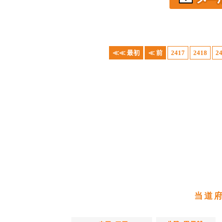
≪≪ 最初
≪ 前
2417
2418
2
当道