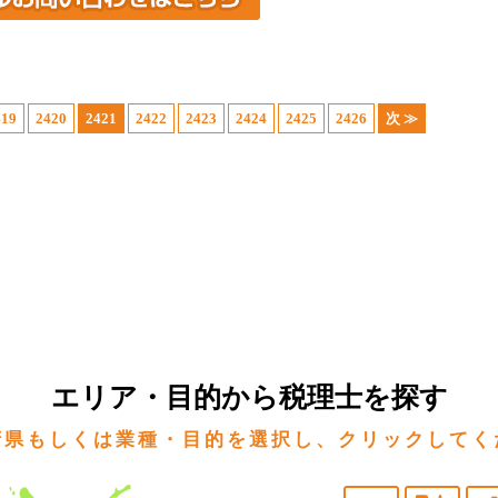
419
2420
2421
2422
2423
2424
2425
2426
次 ≫
エリア・目的から税理士を探す
府県もしくは業種・目的を選択し、クリックしてく