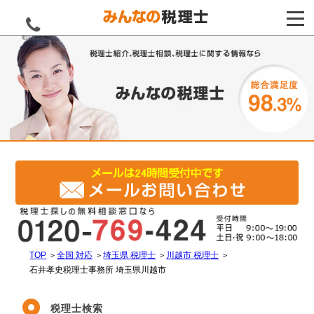
電話をする
TOP
＞
全国 対応
＞
埼玉県 税理士
＞
川越市 税理士
＞
石井孝史税理士事務所 埼玉県川越市
税理士検索