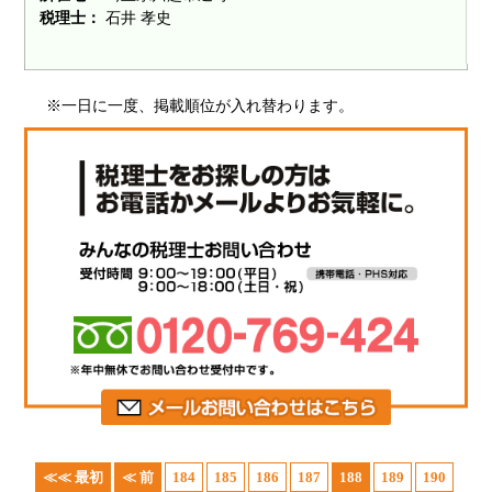
税理士：
石井 孝史
※一日に一度、掲載順位が入れ替わります。
≪≪ 最初
≪ 前
184
185
186
187
188
189
190