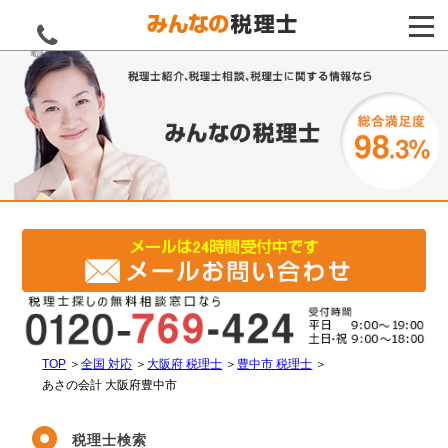
電話をする
TOP
＞
全国 対応
＞
大阪府 税理士
＞
豊中市 税理士
＞
あさの会計 大阪府豊中市
税理士検索