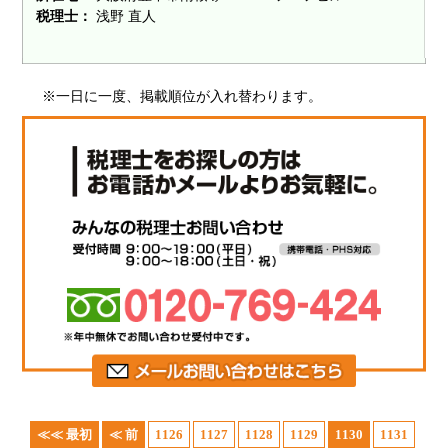
税理士：
浅野 直人
※一日に一度、掲載順位が入れ替わります。
≪≪ 最初
≪ 前
1126
1127
1128
1129
1130
1131