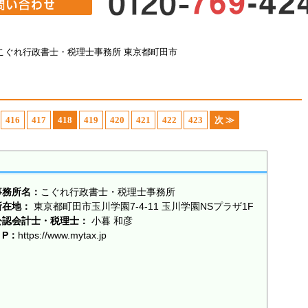
こぐれ行政書士・税理士事務所 東京都町田市
416
417
418
419
420
421
422
423
次 ≫
事務所名：
こぐれ行政書士・税理士事務所
所在地：
東京都町田市玉川学園7-4-11 玉川学園NSプラザ1F
公認会計士・税理士：
小暮 和彦
 P：
https://www.mytax.jp