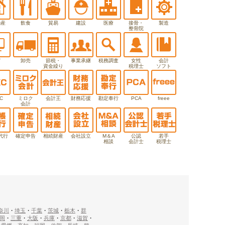
動産
飲食
貿易
建設
医療
接骨・
製造
整骨院
T
卸売
節税・
事業承継
税務調査
女性
会計
資金繰り
税理士
ソフト
C
ミロク
会計王
財務応援
勘定奉行
PCA
freee
会計
代行
確定申告
相続財産
会社設立
M＆A
公認
若手
相談
会計士
税理士
奈川
・
埼玉
・
千葉
・
茨城
・
栃木
・
群
岡
・
三重
・
大阪
・
兵庫
・
京都
・
滋賀
・