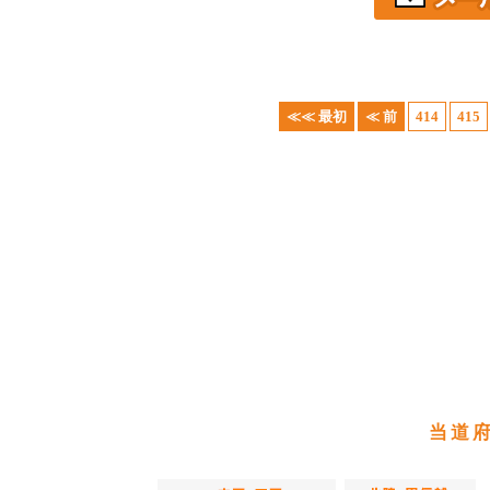
≪≪ 最初
≪ 前
414
415
当道