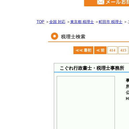
TOP
＞
全国 対応
＞
東京都 税理士
＞
町田市 税理士
＞
税理士検索
≪≪ 最初
≪ 前
414
415
こぐれ行政書士・税理士事務所
H