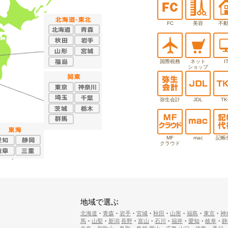
FC
美容
不
国際税務
ネット
I
ショップ
弥生会計
JDL
TK
MF
mac
記帳
クラウド
地域で選ぶ
北海道
・
青森
・
岩手
・
宮城
・
秋田
・
山形
・
福島
・
東京
・
神
馬
・
山梨
・
新潟
長野
・
富山
・
石川
・
福井
・
愛知
・
岐阜
・
静