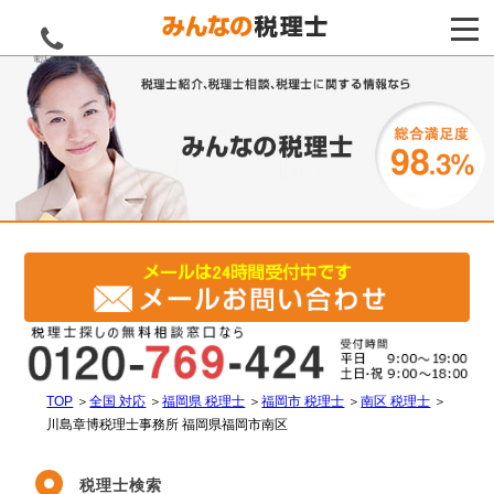
電話をする
TOP
＞
全国 対応
＞
福岡県 税理士
＞
福岡市 税理士
＞
南区 税理士
＞
川島章博税理士事務所 福岡県福岡市南区
税理士検索