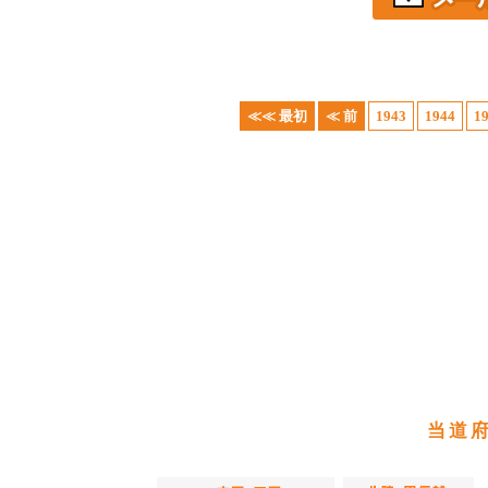
≪≪ 最初
≪ 前
1943
1944
1
当道