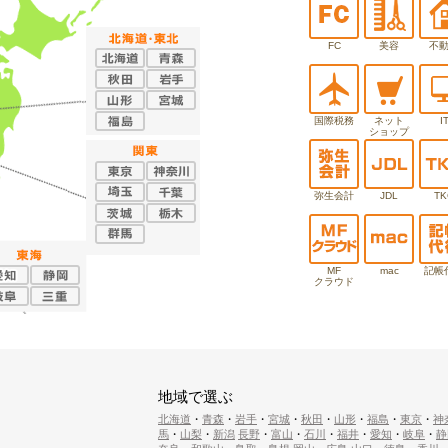
FC
美容
不
国際税務
ネット
I
ショップ
弥生会計
JDL
TK
MF
mac
記帳
クラウド
地域で選ぶ
北海道
・
青森
・
岩手
・
宮城
・
秋田
・
山形
・
福島
・
東京
・
神
馬
・
山梨
・
新潟
長野
・
富山
・
石川
・
福井
・
愛知
・
岐阜
・
静