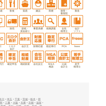
動産
飲食
貿易
建設
医療
接骨・
製造
整骨院
T
卸売
節税・
事業承継
税務調査
女性
会計
資金繰り
税理士
ソフト
C
ミロク
会計王
財務応援
勘定奉行
PCA
freee
会計
代行
確定申告
相続財産
会社設立
M＆A
公認
若手
相談
会計士
税理士
奈川
・
埼玉
・
千葉
・
茨城
・
栃木
・
群
岡
・
三重
・
大阪
・
兵庫
・
京都
・
滋賀
・