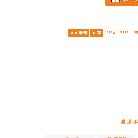
≪≪ 最初
≪ 前
2554
2555
2
当道