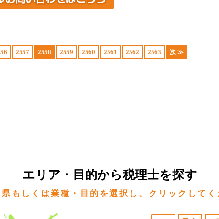
556
2557
2558
2559
2560
2561
2562
2563
次 ≫
エリア・目的から税理士を探す
府県もしくは業種・目的を選択し、クリックしてく