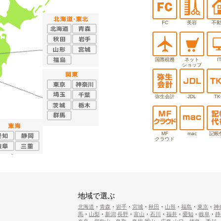
FC
美容
不
国際税務
ネット
I
ショップ
弥生会計
JDL
TK
MF
mac
記帳
クラウド
地域で選ぶ
北海道
・
青森
・
岩手
・
宮城
・
秋田
・
山形
・
福島
・
東京
・
神
馬
・
山梨
・
新潟
長野
・
富山
・
石川
・
福井
・
愛知
・
岐阜
・
静