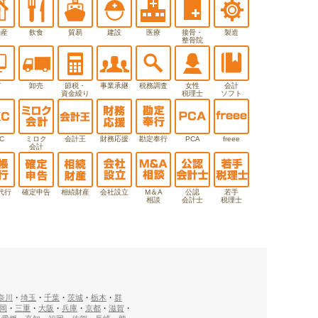
動産
飲食
貿易
建設
医療
接骨・
製造
整骨院
T
卸売
節税・
事業承継
税務調査
女性
会計
資金繰り
税理士
ソフト
C
ミロク
会計王
財務応援
勘定奉行
PCA
freee
会計
代行
確定申告
相続財産
会社設立
M＆A
公認
若手
相談
会計士
税理士
奈川
・
埼玉
・
千葉
・
茨城
・
栃木
・
群
岡
・
三重
・
大阪
・
兵庫
・
京都
・
滋賀
・