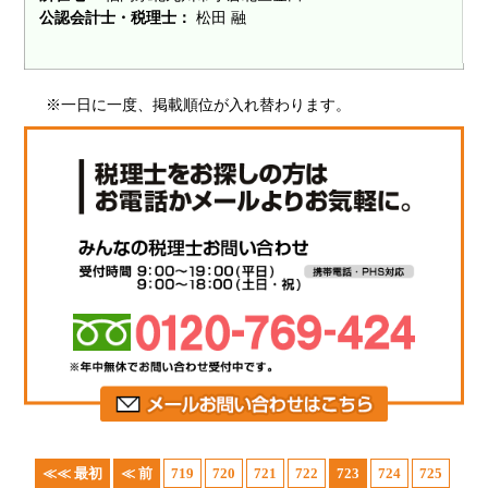
公認会計士・税理士：
松田 融
※一日に一度、掲載順位が入れ替わります。
≪≪ 最初
≪ 前
719
720
721
722
723
724
725