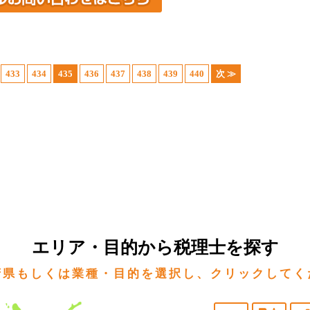
433
434
435
436
437
438
439
440
次 ≫
エリア・目的から税理士を探す
府県もしくは業種・目的を選択し、クリックしてく