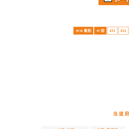
≪≪ 最初
≪ 前
431
432
当道