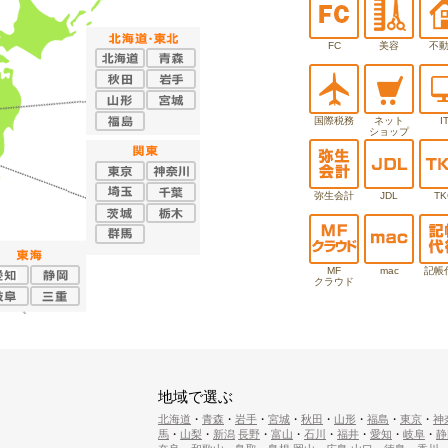
FC
美容
不
国際税務
ネット
I
ショップ
弥生会計
JDL
TK
MF
mac
記帳
クラウド
地域で選ぶ
北海道
・
青森
・
岩手
・
宮城
・
秋田
・
山形
・
福島
・
東京
・
神
馬
・
山梨
・
新潟
長野
・
富山
・
石川
・
福井
・
愛知
・
岐阜
・
静