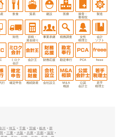
動産
飲食
貿易
建設
医療
接骨・
製造
整骨院
T
卸売
節税・
事業承継
税務調査
女性
会計
資金繰り
税理士
ソフト
C
ミロク
会計王
財務応援
勘定奉行
PCA
freee
会計
代行
確定申告
相続財産
会社設立
M＆A
公認
若手
相談
会計士
税理士
奈川
・
埼玉
・
千葉
・
茨城
・
栃木
・
群
岡
・
三重
・
大阪
・
兵庫
・
京都
・
滋賀
・