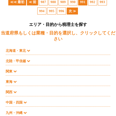
≪≪ 最初
≪ 前
987
988
989
990
991
992
993
994
995
996
次 ≫
エリア・目的から税理士を探す
当道府県もしくは業種・目的を選択し、クリックしてくだ
さい
北海道・東北
北陸・甲信越
関東
東海
関西
中国・四国
九州・沖縄