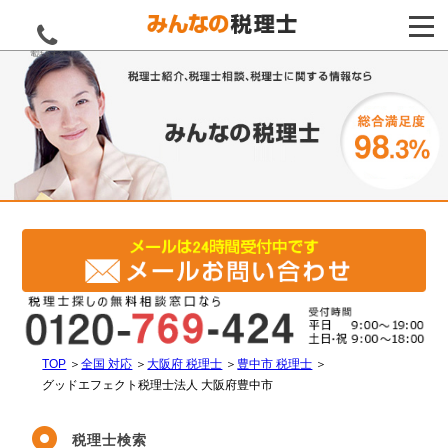
電話をする
TOP
＞
全国 対応
＞
大阪府 税理士
＞
豊中市 税理士
＞
グッドエフェクト税理士法人 大阪府豊中市
税理士検索