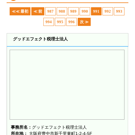
≪≪ 最初
≪ 前
987
988
989
990
991
992
993
994
995
996
次 ≫
グッドエフェクト税理士法人
事務所名：
グッドエフェクト税理士法人
所在地：
大阪府豊中市新千里東町1-2-4-5F