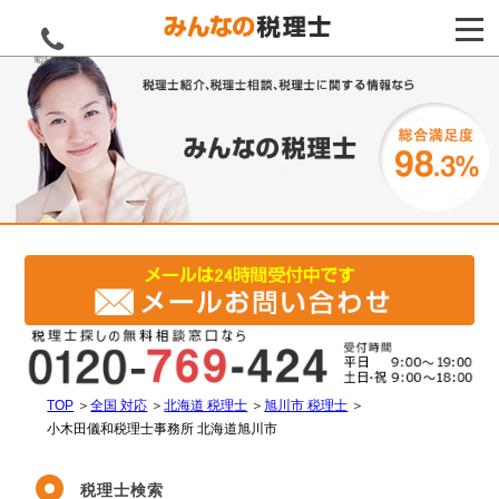
電話をする
TOP
＞
全国 対応
＞
北海道 税理士
＞
旭川市 税理士
＞
小木田儀和税理士事務所 北海道旭川市
税理士検索