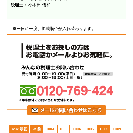
税理士：
小木田 儀和
※一日に一度、掲載順位が入れ替わります。
≪≪ 最初
≪ 前
1004
1005
1006
1007
1008
1009