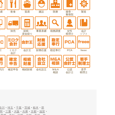
動産
飲食
貿易
建設
医療
接骨・
製造
整骨院
T
卸売
節税・
事業承継
税務調査
女性
会計
資金繰り
税理士
ソフト
C
ミロク
会計王
財務応援
勘定奉行
PCA
freee
会計
代行
確定申告
相続財産
会社設立
M＆A
公認
若手
相談
会計士
税理士
奈川
・
埼玉
・
千葉
・
茨城
・
栃木
・
群
岡
・
三重
・
大阪
・
兵庫
・
京都
・
滋賀
・