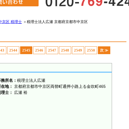
中京区 税理士
＞
税理士法人広瀬 京都府京都市中京区
543
2544
2545
2546
2547
2548
2549
2550
次 ≫
事務所名：
税理士法人広瀬
所在地：
京都府京都市中京区両替町通押小路上る金吹町465
税理士：
広瀬 裕