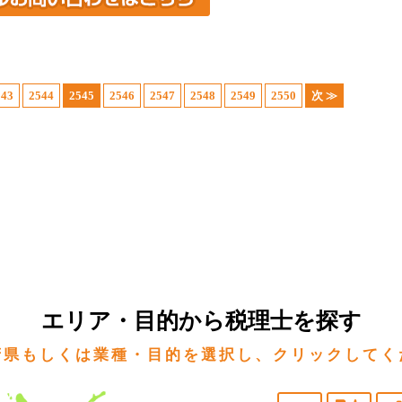
543
2544
2545
2546
2547
2548
2549
2550
次 ≫
エリア・目的から税理士を探す
府県もしくは業種・目的を選択し、クリックしてく