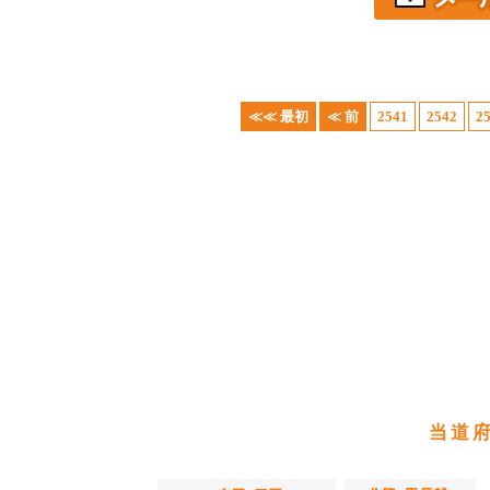
≪≪ 最初
≪ 前
2541
2542
2
当道