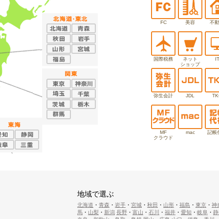
FC
美容
不
国際税務
ネット
I
ショップ
弥生会計
JDL
TK
MF
mac
記帳
クラウド
地域で選ぶ
北海道
・
青森
・
岩手
・
宮城
・
秋田
・
山形
・
福島
・
東京
・
神
馬
・
山梨
・
新潟
長野
・
富山
・
石川
・
福井
・
愛知
・
岐阜
・
静