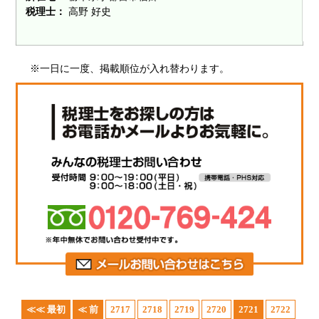
税理士：
高野 好史
※一日に一度、掲載順位が入れ替わります。
≪≪ 最初
≪ 前
2717
2718
2719
2720
2721
2722