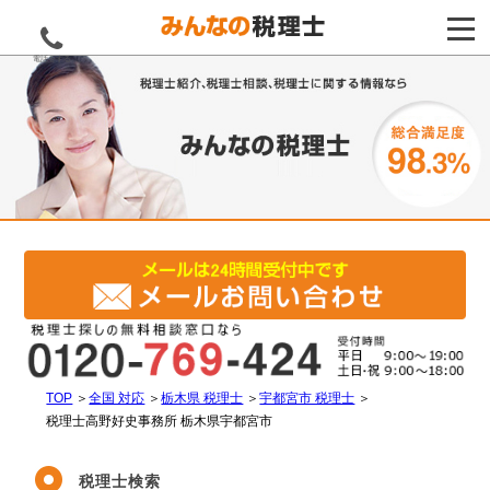
電話をする
TOP
＞
全国 対応
＞
栃木県 税理士
＞
宇都宮市 税理士
＞
税理士高野好史事務所 栃木県宇都宮市
税理士検索