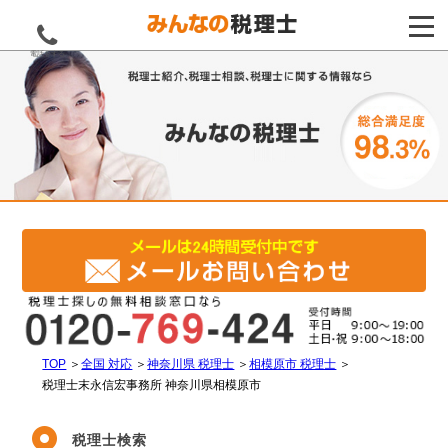
電話をする
TOP
＞
全国 対応
＞
神奈川県 税理士
＞
相模原市 税理士
＞
税理士末永信宏事務所 神奈川県相模原市
税理士検索