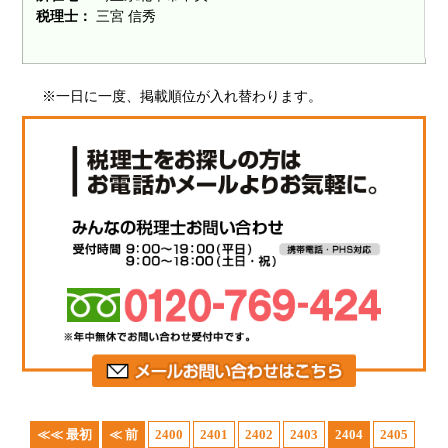
税理士：
三宮 信秀
※一日に一度、掲載順位が入れ替わります。
≪≪ 最初
≪ 前
2400
2401
2402
2403
2404
2405