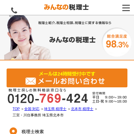
電話をする
TOP
＞
全国 対応
＞
埼玉県 税理士
＞
北本市 税理士
＞
三宮・川住事務所 埼玉県北本市
税理士検索