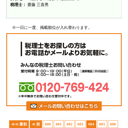
税理士：
齋藤 三喜男
※一日に一度、掲載順位が入れ替わります。
≪≪ 最初
≪ 前
600
601
602
603
604
605
606