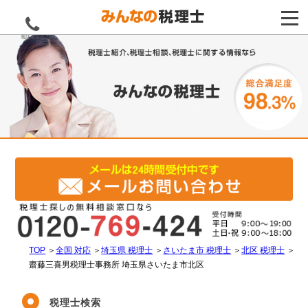
電話をする
TOP
＞
全国 対応
＞
埼玉県 税理士
＞
さいたま市 税理士
＞
北区 税理士
＞
齋藤三喜男税理士事務所 埼玉県さいたま市北区
税理士検索