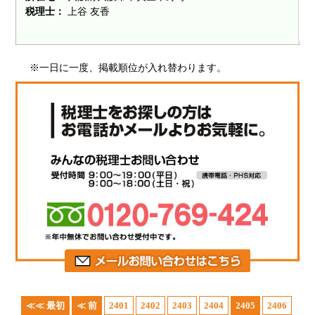
税理士：
上谷 友香
※一日に一度、掲載順位が入れ替わります。
≪≪ 最初
≪ 前
2401
2402
2403
2404
2405
2406