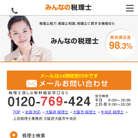
電話をする
TOP
＞
全国 対応
＞
大阪府 税理士
＞
大阪市 税理士
＞
中央区 税理士
＞
上谷税理士事務所 大阪府大阪市中央区
税理士検索