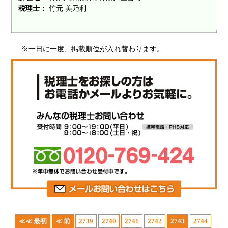
税理士：
竹元 美乃利
※一日に一度、掲載順位が入れ替わります。
≪≪ 最初
≪ 前
2739
2740
2741
2742
2743
2744