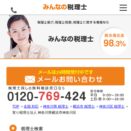
電話をする
TOP
＞
全国 対応
＞
神奈川県 税理士
＞
横浜市 税理士
＞
神奈川区 税理士
＞
実り税理士法人 神奈川県横浜市神奈川区
税理士検索