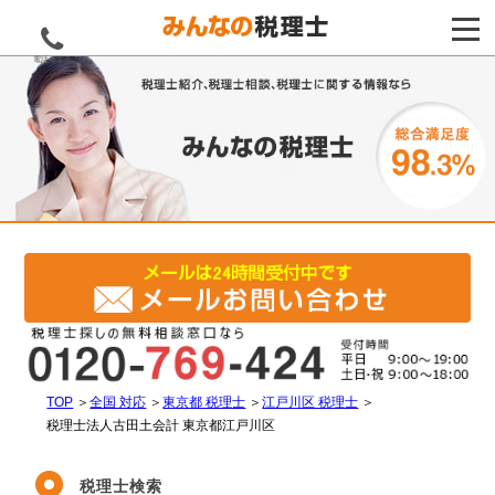
電話をする
TOP
＞
全国 対応
＞
東京都 税理士
＞
江戸川区 税理士
＞
税理士法人古田土会計 東京都江戸川区
税理士検索