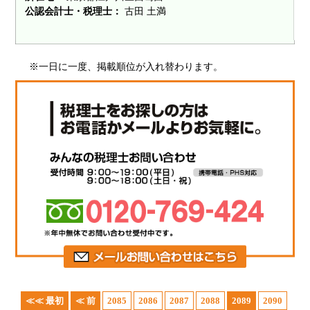
公認会計士・税理士：
古田 土満
※一日に一度、掲載順位が入れ替わります。
≪≪ 最初
≪ 前
2085
2086
2087
2088
2089
2090