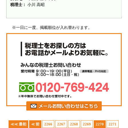
税理士：
小川 高昭
※一日に一度、掲載順位が入れ替わります。
≪≪ 最初
≪ 前
2266
2267
2268
2269
2270
2271