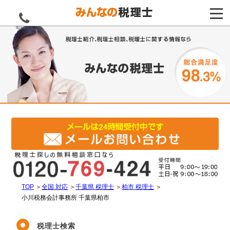
電話をする
TOP
＞
全国 対応
＞
千葉県 税理士
＞
柏市 税理士
＞
小川税務会計事務所 千葉県柏市
税理士検索