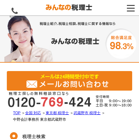
電話をする
TOP
＞
全国 対応
＞
東京都 税理士
＞
武蔵野市 税理士
＞
中野会計事務所 東京都武蔵野市
税理士検索