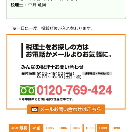
税理士：
中野 竜爾
※一日に一度、掲載順位が入れ替わります。
≪≪ 最初
≪ 前
1085
1086
1087
1088
1089
1090