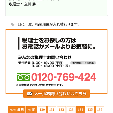
税理士：
立川 勝一
※一日に一度、掲載順位が入れ替わります。
≪≪ 最初
≪ 前
130
131
132
133
134
135
136