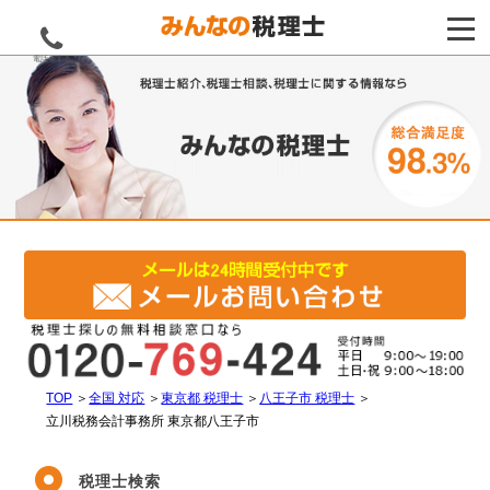
電話をする
TOP
＞
全国 対応
＞
東京都 税理士
＞
八王子市 税理士
＞
立川税務会計事務所 東京都八王子市
税理士検索