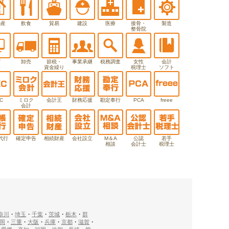
動産
飲食
貿易
建設
医療
接骨・
製造
整骨院
T
卸売
節税・
事業承継
税務調査
女性
会計
資金繰り
税理士
ソフト
C
ミロク
会計王
財務応援
勘定奉行
PCA
freee
会計
代行
確定申告
相続財産
会社設立
M＆A
公認
若手
相談
会計士
税理士
奈川
・
埼玉
・
千葉
・
茨城
・
栃木
・
群
岡
・
三重
・
大阪
・
兵庫
・
京都
・
滋賀
・