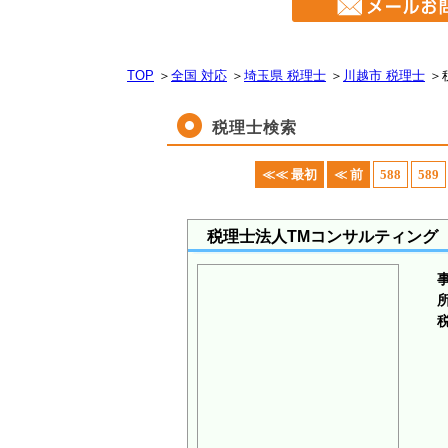
TOP
＞
全国 対応
＞
埼玉県 税理士
＞
川越市 税理士
＞
税理士検索
≪≪ 最初
≪ 前
588
589
税理士法人TMコンサルティング