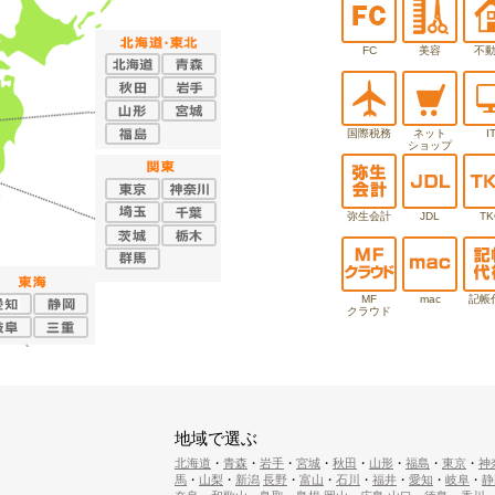
FC
美容
不
国際税務
ネット
I
ショップ
弥生会計
JDL
TK
MF
mac
記帳
クラウド
地域で選ぶ
北海道
・
青森
・
岩手
・
宮城
・
秋田
・
山形
・
福島
・
東京
・
神
馬
・
山梨
・
新潟
長野
・
富山
・
石川
・
福井
・
愛知
・
岐阜
・
静