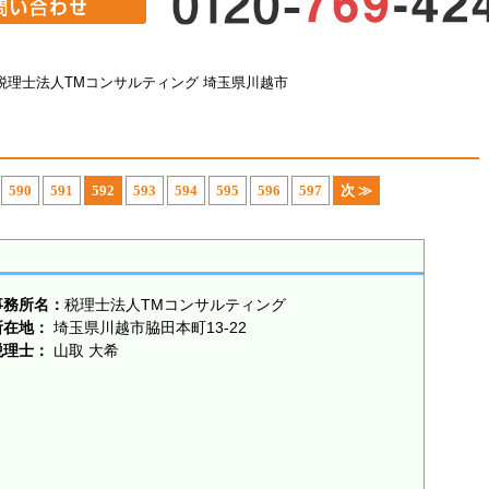
税理士法人TMコンサルティング 埼玉県川越市
590
591
592
593
594
595
596
597
次 ≫
事務所名：
税理士法人TMコンサルティング
所在地：
埼玉県川越市脇田本町13-22
税理士：
山取 大希