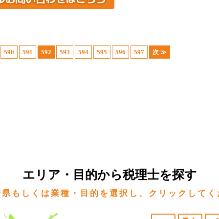
590
591
592
593
594
595
596
597
次 ≫
エリア・目的から税理士を探す
府県もしくは業種・目的を選択し、クリックしてく