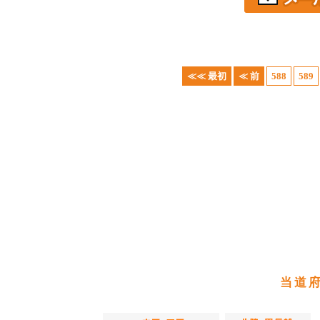
≪≪ 最初
≪ 前
588
589
当道