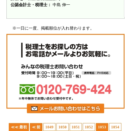
公認会計士・税理士：
中島 伸一
※一日に一度、掲載順位が入れ替わります。
≪≪ 最初
≪ 前
1049
1050
1051
1052
1053
1054