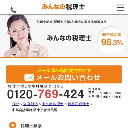
電話をする
TOP
＞
全国 対応
＞
東京都 税理士
＞
目黒区 税理士
＞
中島会計事務所 東京都目黒区
税理士検索