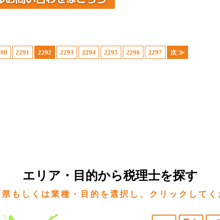
290
2291
2292
2293
2294
2295
2296
2297
次 ≫
エリア・目的から税理士を探す
府県もしくは業種・目的を選択し、クリックしてく