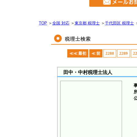
TOP
＞
全国 対応
＞
東京都 税理士
＞
千代田区 税理士
税理士検索
≪≪ 最初
≪ 前
2288
2289
2
田中・中村税理士法人