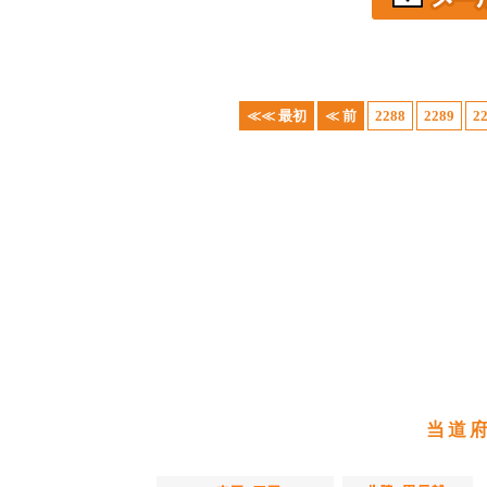
≪≪ 最初
≪ 前
2288
2289
2
当道