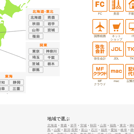
FC
美容
不
国際税務
ネット
I
ショップ
弥生会計
JDL
TK
MF
mac
記帳
クラウド
地域で選ぶ
北海道
・
青森
・
岩手
・
宮城
・
秋田
・
山形
・
福島
・
東京
・
神
馬
・
山梨
・
新潟
長野
・
富山
・
石川
・
福井
・
愛知
・
岐阜
・
静