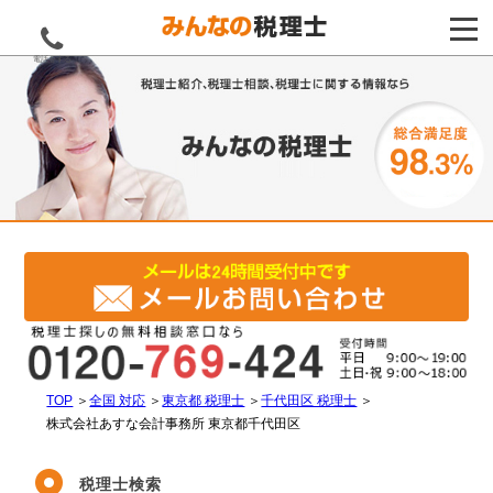
電話をする
TOP
＞
全国 対応
＞
東京都 税理士
＞
千代田区 税理士
＞
株式会社あすな会計事務所 東京都千代田区
税理士検索