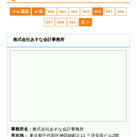
≪≪ 最初
≪ 前
660
661
662
663
664
665
666
667
668
669
次 ≫
株式会社あすな会計事務所
事務所名：
株式会社あすな会計事務所
所在地：
東京都千代田区神田錦町2-11 三洋安田ビル2階