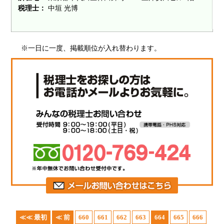
税理士：
中垣 光博
※一日に一度、掲載順位が入れ替わります。
≪≪ 最初
≪ 前
660
661
662
663
664
665
666