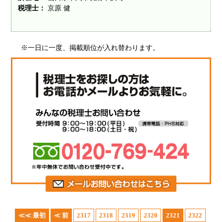
税理士：
京原 健
※一日に一度、掲載順位が入れ替わります。
≪≪ 最初
≪ 前
2317
2318
2319
2320
2321
2322