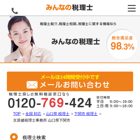
電話をする
TOP
＞
全国 対応
＞
山口県 税理士
＞
下関市 税理士
＞
京原健税理士事務所 山口県下関市
税理士検索