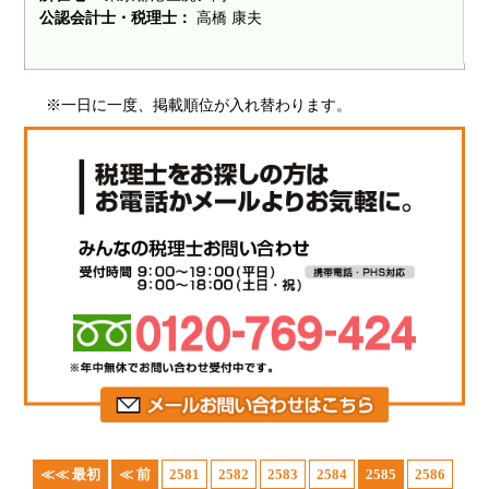
公認会計士・税理士：
高橋 康夫
※一日に一度、掲載順位が入れ替わります。
≪≪ 最初
≪ 前
2581
2582
2583
2584
2585
2586