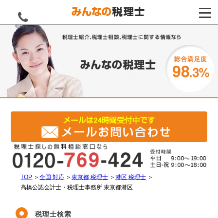
電話をする
TOP
＞
全国 対応
＞
東京都 税理士
＞
港区 税理士
＞
高橋公認会計士・税理士事務所 東京都港区
税理士検索