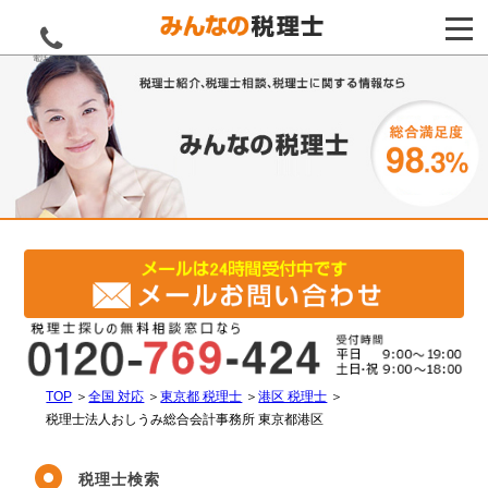
電話をする
TOP
＞
全国 対応
＞
東京都 税理士
＞
港区 税理士
＞
税理士法人おしうみ総合会計事務所 東京都港区
税理士検索