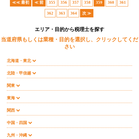
≪≪ 最初
≪ 前
355
356
357
358
359
360
361
362
363
364
次 ≫
エリア・目的から税理士を探す
当道府県もしくは業種・目的を選択し、クリックしてくだ
さい
北海道・東北
北陸・甲信越
関東
東海
関西
中国・四国
九州・沖縄