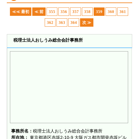
≪≪ 最初
≪ 前
355
356
357
358
359
360
361
362
363
364
次 ≫
税理士法人おしうみ総合会計事務所
事務所名：
税理士法人おしうみ総合会計事務所
所在地：
東京都港区赤坂2-10-9 大阪ガス都市開発赤坂ビル