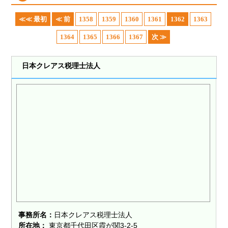
≪≪ 最初
≪ 前
1358
1359
1360
1361
1362
1363
1364
1365
1366
1367
次 ≫
日本クレアス税理士法人
事務所名：
日本クレアス税理士法人
所在地：
東京都千代田区霞が関3-2-5