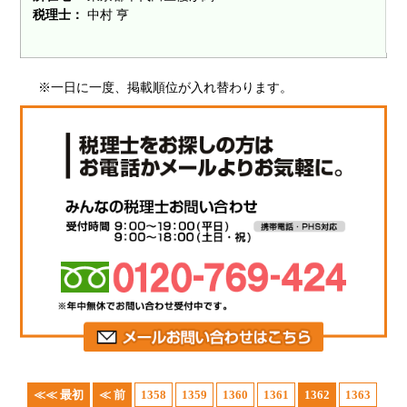
税理士：
中村 亨
※一日に一度、掲載順位が入れ替わります。
≪≪ 最初
≪ 前
1358
1359
1360
1361
1362
1363