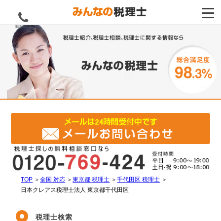
電話をする
TOP
＞
全国 対応
＞
東京都 税理士
＞
千代田区 税理士
＞
日本クレアス税理士法人 東京都千代田区
税理士検索