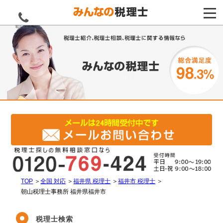
電話をする
TOP
＞
全国 対応
＞
福井県 税理士
＞
福井市 税理士
＞
朝山税理士事務所 福井県福井市
税理士検索