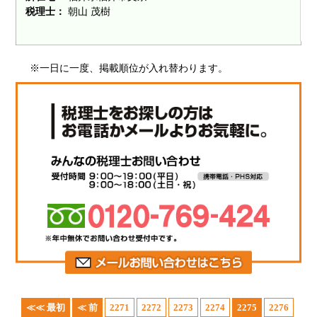
税理士：
朝山 茂樹
※一日に一度、掲載順位が入れ替わります。
≪≪ 最初
≪ 前
2271
2272
2273
2274
2275
2276