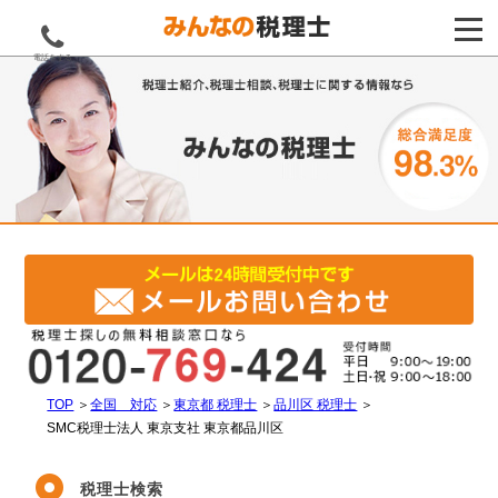
電話をする
TOP
＞
全国 対応
＞
東京都 税理士
＞
品川区 税理士
＞
SMC税理士法人 東京支社 東京都品川区
税理士検索