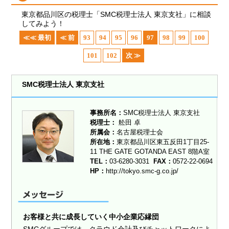
東京都品川区の税理士「SMC税理士法人 東京支社」に相談
してみよう！
≪≪ 最初
≪ 前
93
94
95
96
97
98
99
100
101
102
次 ≫
SMC税理士法人 東京支社
事務所名：
SMC税理士法人 東京支社
税理士：
舩田 卓
所属会：
名古屋税理士会
所在地：
東京都品川区東五反田1丁目25-
11 THE GATE GOTANDA EAST 8階A室
TEL：
03-6280-3031
FAX：
0572-22-0694
HP：
http://tokyo.smc-g.co.jp/
お客様と共に成長していく中小企業応縁団
SMCグループでは、クラウド会計及びチャットワークによ