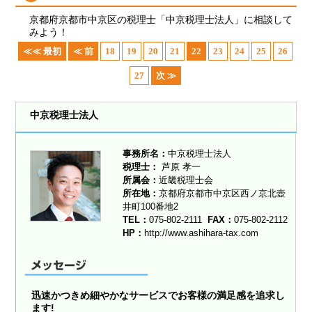
京都府京都市中京区の税理士「中京税理士法人」に相談して
みよう！
≪≪ 最初
≪ 前
18
19
20
21
22
23
24
25
26
27
次 ≫
中京税理士法人
事務所名：
中京税理士法人
税理士：
芦原 孝一
所属会：
近畿税理士会
所在地：
京都府京都市中京区西ノ京北壺
井町100番地2
TEL：
075-802-2111
FAX：
075-802-2112
HP：
http://www.ashihara-tax.com
迅速かつきめ細やかなサービスでお客様の満足感を追求し
ます!