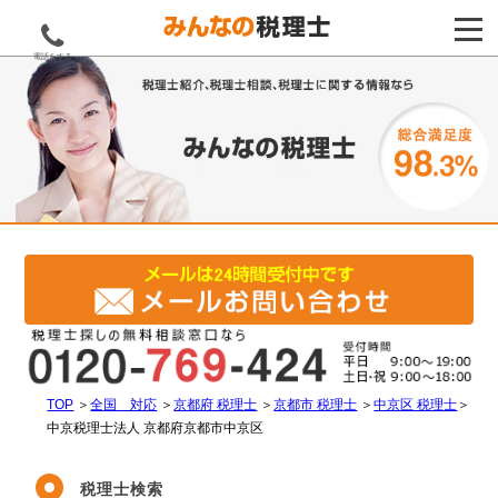
電話をする
TOP
＞
全国 対応
＞
京都府 税理士
＞
京都市 税理士
＞
中京区 税理士
＞
中京税理士法人 京都府京都市中京区
税理士検索