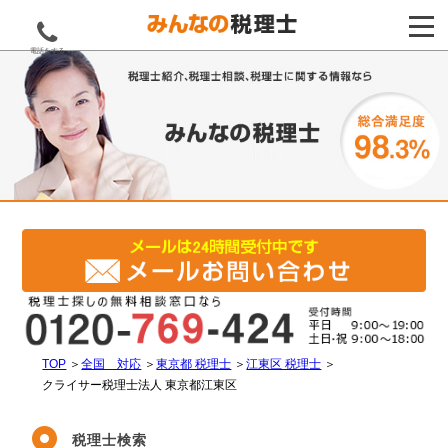
電話をする
TOP
＞
全国 対応
＞
東京都 税理士
＞
江東区 税理士
＞
クライサー税理士法人 東京都江東区
税理士検索