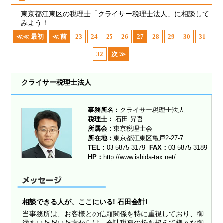
東京都江東区の税理士「クライサー税理士法人」に相談して
みよう！
≪≪ 最初
≪ 前
23
24
25
26
27
28
29
30
31
32
次 ≫
クライサー税理士法人
事務所名：
クライサー税理士法人
税理士：
石田 昇吾
所属会：
東京税理士会
所在地：
東京都江東区亀戸2-27-7
TEL：
03-5875-3179
FAX：
03-5875-3189
HP：
http://www.ishida-tax.net/
相談できる人が、ここにいる! 石田会計!
当事務所は、お客様との信頼関係を特に重視しており、御
縁をいただいた方からは、会計税務の枠を超えて様々な御