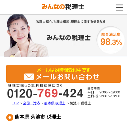
電話をする
TOP
＞
全国 対応
＞
熊本県 税理士
＞
菊池市 税理士
熊本県 菊池市 税理士