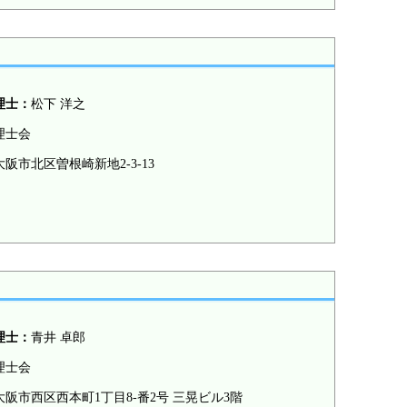
理士：
松下 洋之
理士会
阪市北区曽根崎新地2-3-13
理士：
青井 卓郎
理士会
阪市西区西本町1丁目8-番2号 三晃ビル3階