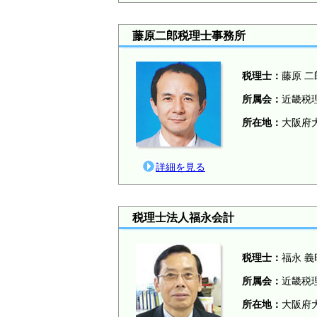
藤原二郎税理士事務所
税理士：
藤原 二
所属会：
近畿税
所在地：
大阪府大
詳細を見る
税理士法人福永会計
税理士：
福永 義
所属会：
近畿税
所在地：
大阪府大