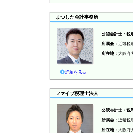
まつした会計事務所
公認会計士・税
所属会：
近畿税
所在地：
大阪府大
詳細を見る
ファイブ税理士法人
公認会計士・税
所属会：
近畿税
所在地：
大阪府大