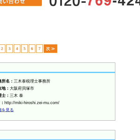
2
3
4
5
6
7
次 ≫
務所名：
三木泰税理士事務所
在地：
大阪府貝塚市
理士：
三木 泰
P：
http://miki-hiroshi.zei-mu.com/
細を見る