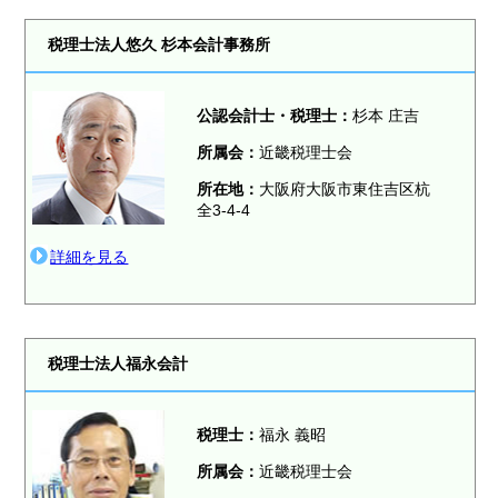
税理士法人悠久 杉本会計事務所
公認会計士・税理士：
杉本 庄吉
所属会：
近畿税理士会
所在地：
大阪府大阪市東住吉区杭
全3-4-4
詳細を見る
税理士法人福永会計
税理士：
福永 義昭
所属会：
近畿税理士会