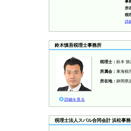
事
所
税
詳
鈴木慎吾税理士事務所
税理士：
鈴木 慎
所属会：
東海税
所在地：
静岡県浜
詳細を見る
税理士法人スバル合同会計 浜松事務