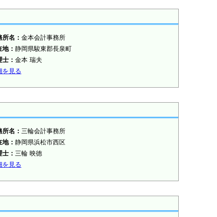
務所名：
金本会計事務所
在地：
静岡県駿東郡長泉町
理士：
金本 瑞夫
細を見る
務所名：
三輪会計事務所
在地：
静岡県浜松市西区
理士：
三輪 映徳
細を見る