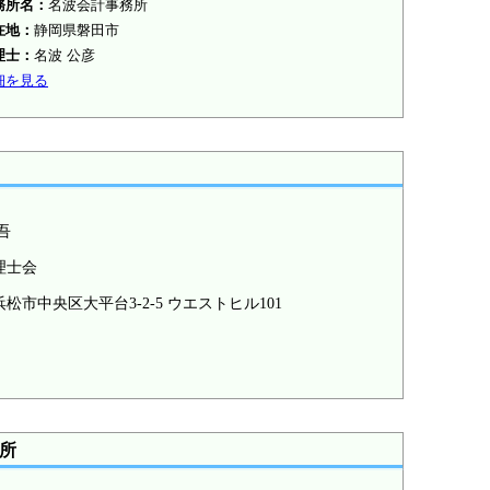
務所名：
名波会計事務所
在地：
静岡県磐田市
理士：
名波 公彦
細を見る
吾
理士会
松市中央区大平台3-2-5 ウエストヒル101
所