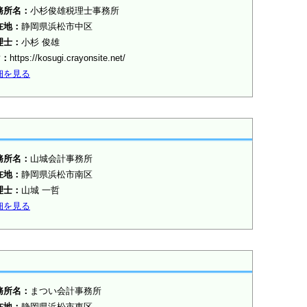
務所名：
小杉俊雄税理士事務所
在地：
静岡県浜松市中区
理士：
小杉 俊雄
P：
https://kosugi.crayonsite.net/
細を見る
務所名：
山城会計事務所
在地：
静岡県浜松市南区
理士：
山城 一哲
細を見る
務所名：
まつい会計事務所
在地：
静岡県浜松市東区