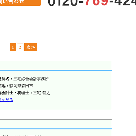
1
2
次 ≫
務所名：
三宅綜合会計事務所
在地：
静岡県磐田市
認会計士・税理士：
三宅 啓之
細を見る