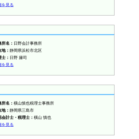
細を見る
務所名：
日野会計事務所
在地：
静岡県浜松市北区
理士：
日野 籐司
細を見る
務所名：
橫山慎也税理士事務所
在地：
静岡県三島市
認会計士・税理士：
橫山 慎也
細を見る