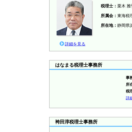
税理士：
栗木 雅
所属会：
東海税
所在地：
静岡県
詳細を見る
はなまる税理士事務所
事
所
税
詳
袴田淳税理士事務所