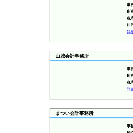
事
所
税
H 
詳
山城会計事務所
事
所
税
詳
まつい会計事務所
事
所