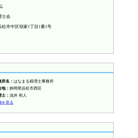
弘
理士会
浜松市中区領家1丁目1番1号
務所名：
はなまる税理士事務所
在地：
静岡県浜松市西区
理士：
浅井 和人
細を見る