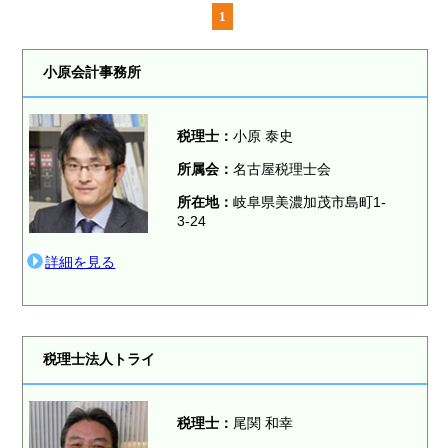
1
小原会計事務所
税理士：
小原 泰史
所属会：
名古屋税理士会
所在地：
岐阜県美濃加茂市島町1-
3-24
詳細を見る
税理士法人トライ
税理士：
尾関 和幸