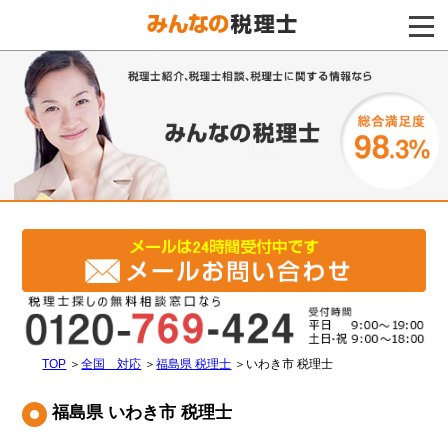
電話をする
TOP
＞
全国 対応
＞
福島県 税理士
＞
いわき市 税理士
福島県 いわき市 税理士