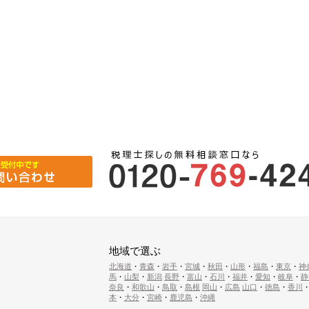
地域で選ぶ
北海道
・
青森
・
岩手
・
宮城
・
秋田
・
山形
・
福島
・
東京
・
神
馬
・
山梨
・
新潟
長野
・
富山
・
石川
・
福井
・
愛知
・
岐阜
・
静
奈良
・
和歌山
・
鳥取
・
島根
岡山
・
広島
山口
・
徳島
・
香川
本
・
大分
・
宮崎
・
鹿児島
・
沖縄