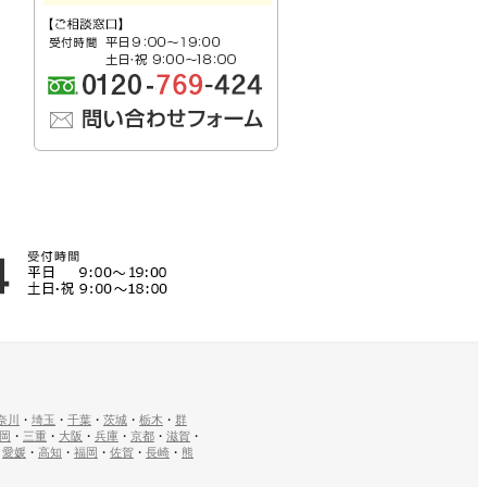
奈川
・
埼玉
・
千葉
・
茨城
・
栃木
・
群
岡
・
三重
・
大阪
・
兵庫
・
京都
・
滋賀
・
・
愛媛
・
高知
・
福岡
・
佐賀
・
長崎
・
熊